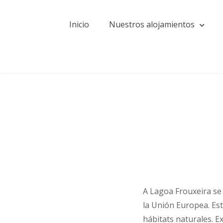
Skip
to
Inicio
Nuestros alojamientos
content
Casas Rurales Valdoviño
A Lagoa Frouxeira se
la Unión Europea. Est
hábitats naturales. E